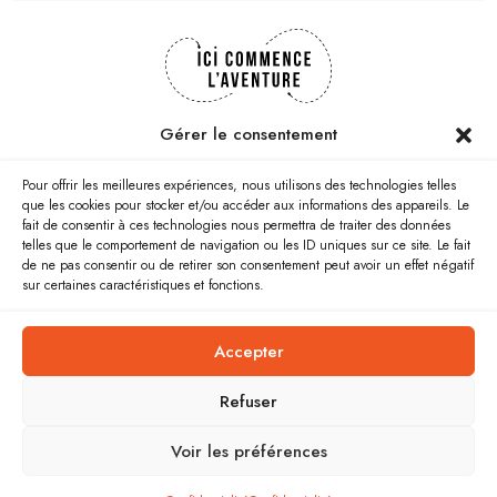
Gérer le consentement
PIERRE MASTALSKI
Pour offrir les meilleures expériences, nous utilisons des technologies telles
que les cookies pour stocker et/ou accéder aux informations des appareils. Le
06 24 33 30 71
fait de consentir à ces technologies nous permettra de traiter des données
telles que le comportement de navigation ou les ID uniques sur ce site. Le fait
pierre@icicommencelaventure.com
de ne pas consentir ou de retirer son consentement peut avoir un effet négatif
sur certaines caractéristiques et fonctions.
MENUS
LIENS UTILES
Accepter
Biographie
Contact
Refuser
Conférences
Mentions légales
Ateliers conférences
Confidentialité
Voir les préférences