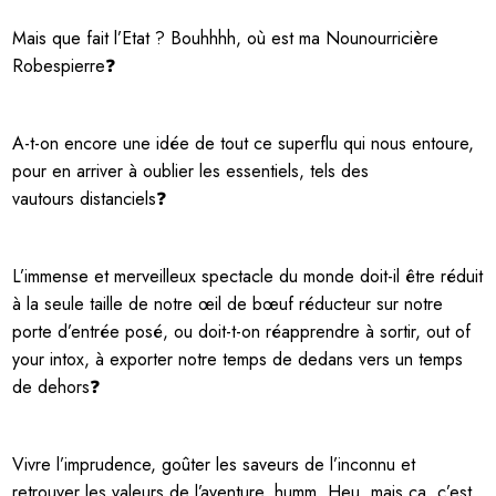
Mais que fait l’Etat ? Bouhhhh, où est ma Nounourricière
Robespierre❓
A-t-on encore une idée de tout ce superflu qui nous entoure,
pour en arriver à oublier les essentiels, tels des
vautours distanciels❓
L’immense et merveilleux spectacle du monde doit-il être réduit
à la seule taille de notre œil de bœuf réducteur sur notre
porte d’entrée posé, ou doit-t-on réapprendre à sortir, out of
your intox, à exporter notre temps de dedans vers un temps
de dehors❓
Vivre l’imprudence, goûter les saveurs de l’inconnu et
retrouver les valeurs de l’aventure, humm. Heu, mais ça, c’est