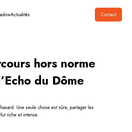
hadow
Actualités
Contact
rcours hors norme
 l’Echo du Dôme
e hasard. Une seule chose est sûre, partager les
ut riche et intense.