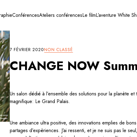
raphie
Conférences
Ateliers conférences
Le film
L’aventure White S
7 FÉVRIER 2020
NON CLASSÉ
CHANGE NOW Summi
Un salon dédié à l’ensemble des solutions pour la planète et t
magnifique: Le Grand Palais.
Une ambiance ultra positive, des innovations emplies de bo
partages d’expèriences. J’ai ressenti, et je ne suis pas le se