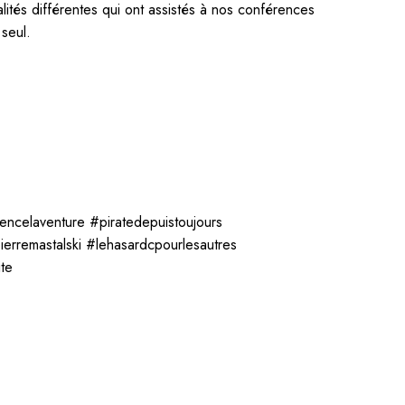
tés différentes qui ont assistés à nos conférences
 seul.
celaventure #piratedepuistoujours
ierremastalski #lehasardcpourlesautres
ite